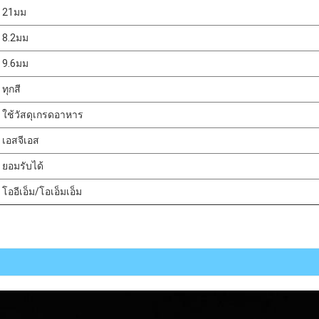
21มม
8.2มม
9.6มม
ทุกสี
ใช้วัสดุเกรดอาหาร
เอสจีเอส
ยอมรับได้
โออีเอ็ม/โอเอ็มเอ็ม