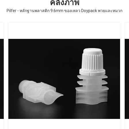
คลังภาพ
Pilfer - หลักฐานพลาสติก 9.6mm ของเหลว Doypack พวยและหมวก