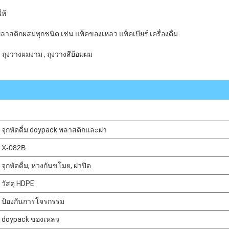
ห้
ลาสติกผสมทุกชนิด เช่น แพ็คของเหลว แพ็คเบียร์ เครื่องดื่ม
, ถุงวางผมงาม , ถุงวางสีย้อมผม
จุกหัดดื่ม doypack พลาสติกและฝา
X-082B
จุกหัดดื่ม, ห่วงกันขโมย, ฝาปิด
วัสดุ HDPE
ป้องกันการโจรกรรม
doypack ของเหลว