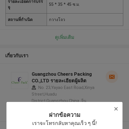
รายละเอียดการบรร
55 * 35 * 45 ซ.ม.
จุ
สถานที่กำเนิด
กวางโจว
ดูเพิ่มเติม
เกี่ยวกับเรา
Guangzhou Cheers Packing
CO.,LTD รายละเอียดผู้ผลิต
No. 23,Yayao East Road,Xinya
Street,Huadu
District,Guangzhou,China ,จีน
5.0
ฝากข้อความ
ผู้ผลิตได้รับการยืนยัน
เราจะโทรกลับหาคุณเร็ว ๆ นี้!