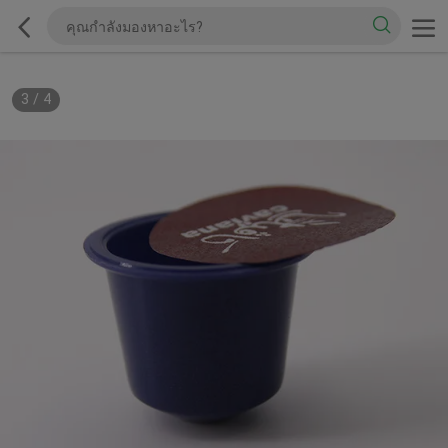
3
/
4