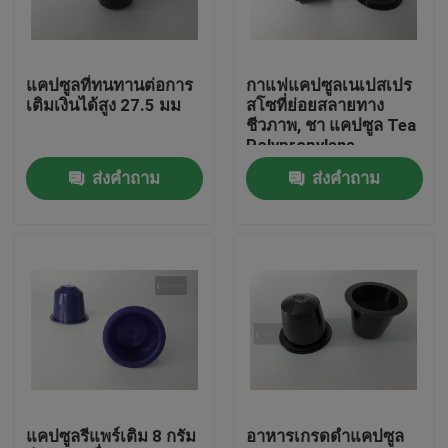
เกี่ยวกับเรา
แคปซูลที่ทนทานต่อการ
กาแฟแคปซูลเนเปสเปร
เติมเงินได้สูง 27.5 มม
สโซที่ย่อยสลายทาง
ทัวร์โรงงาน
ชีวภาพ, ชา แคปซูล Tea
Polypropylene
ส่งคำถาม
ส่งคำถาม
การควบคุมคุณภาพ
ข่าว
ขอทุน
ฝาครอบพ่นพลาสติก
แคปซูลรีแพร์เติม 8 กรัม
อาหารเกรดดำแคปซูล
ฝาขวดพลาสติก