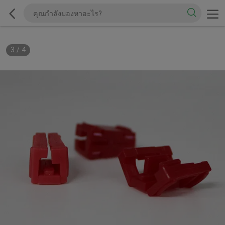
3
/
4