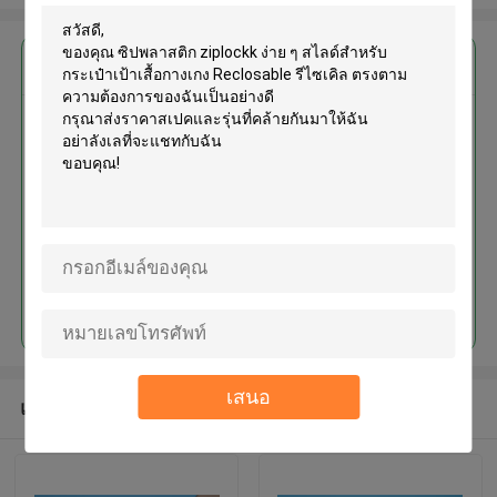
এর সেরা মূল্য পান
ซิปพลาสติก ziplockk ง่าย ๆ สไลด์
สำหรับกระเป๋าเป้าเสื้อกางเกง
Reclosable รีไซเคิล
চালিয়ে
เสนอ
แนะนำผลิตภัณฑ์