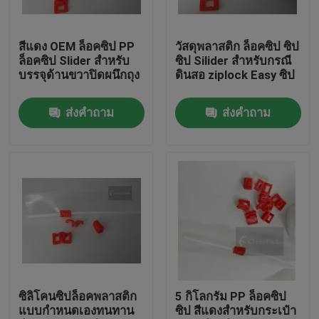
เกี่ยวกับเรา
สีแดง OEM ล็อคซิป PP
วัสดุพลาสติก ล็อคซิป ซิป
ล็อคซิป Slider สำหรับ
ซิป Silider สำหรับกรณี
บรรจุด้านขวาปิดผนึกถุง
ดินสอ ziplock Easy ซิป
ทัวร์โรงงาน
ส่งคำถาม
ส่งคำถาม
การควบคุมคุณภาพ
ข่าว
ขอทุน
ฝาครอบพ่นพลาสติก
ซิลิโคนซิปล็อคพลาสติก
5 กิโลกรัม PP ล็อคซิป
แบบกำหนดเองทนทาน
ซิป สีแดงสำหรับกระเป๋า
ฝาขวดพลาสติก