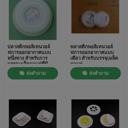
ปลาสติกพอลิเทนวอล์
พลาสติกพอลิเทนวอล์
ฟการออกอากาศแบบ
ฟการออกอากาศแบบ
หนึ่งทาง สําหรับการ
เดียว สําหรับบรรจุเมล็ด
บรรจุเมล็ดกาแฟที่มี
กาแฟ
กรอง
ส่งคำถาม
ส่งคำถาม
บ้าน
สินค้า
วิดีโอ