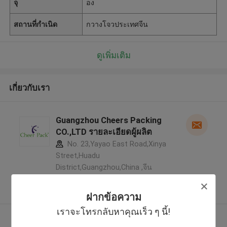
จุ
อง
สถานที่กำเนิด
กวางโจวประเทศจีน
ดูเพิ่มเติม
เกี่ยวกับเรา
Guangzhou Cheers Packing
CO.,LTD รายละเอียดผู้ผลิต
No. 23,Yayao East Road,Xinya
Street,Huadu
District,Guangzhou,China ,จีน
5.0
ผู้ผลิตได้รับการยืนยัน
ฝากข้อความ
เราจะโทรกลับหาคุณเร็ว ๆ นี้!
ดูเพิ่มเติม