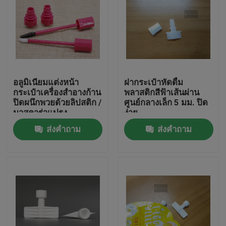
อลูมิเนียมแต่งหน้า
ฝากระเป๋าหัดดื่ม
กระเป๋าเครื่องสำอางก้าน
พลาสติกสีฟ้าเส้นผ่าน
ปิดผนึกพวยด้วยลิปสติก /
ศูนย์กลางเล็ก 5 มม. ปิด
มาสคาร่าแปรง
ง่าย
ส่งคำถาม
ส่งคำถาม
บ้าน
สินค้า
วิดีโอ