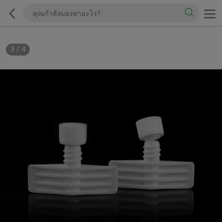
3
/
4