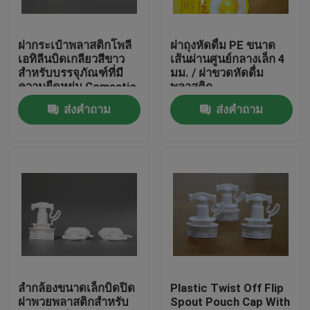
เกี่ยวกับเรา
ฝากระเป๋าพลาสติกโพลี
ฝาถุงหัดดื่ม PE ขนาด
เอทิลีนบิดเกลียวสีขาว
เส้นผ่านศูนย์กลางเล็ก 4
สำหรับบรรจุภัณฑ์ที่มี
มม. / ฝาขวดหัดดื่ม
ทัวร์โรงงาน
ความยืดหยุ่น Comestic
พลาสติก
ส่งคำถาม
ส่งคำถาม
การควบคุมคุณภาพ
ข่าว
ขอทุน
ฝาครอบพ่นพลาสติก
ลำกล้องขนาดเล็กบิดปิด
Plastic Twist Off Flip
ฝาพวยพลาสติกสำหรับ
Spout Pouch Cap With
ฝาขวดพลาสติก