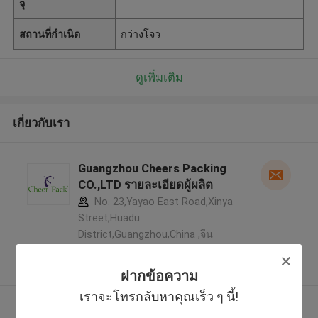
จุ
สถานที่กำเนิด
กว่างโจว
ดูเพิ่มเติม
เกี่ยวกับเรา
Guangzhou Cheers Packing
CO.,LTD รายละเอียดผู้ผลิต
No. 23,Yayao East Road,Xinya
Street,Huadu
District,Guangzhou,China ,จีน
5.0
ผู้ผลิตได้รับการยืนยัน
ฝากข้อความ
เราจะโทรกลับหาคุณเร็ว ๆ นี้!
ดูเพิ่มเติม