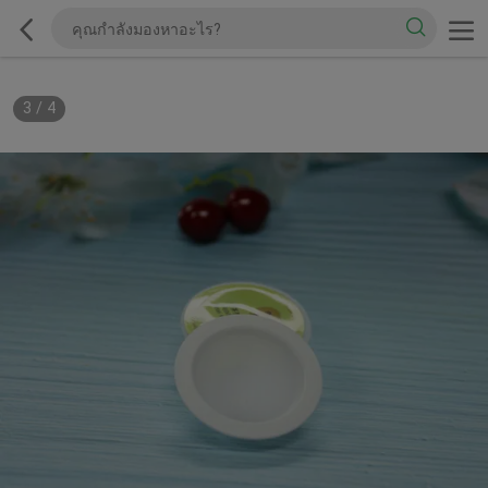
3
/
4