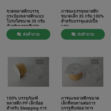
ขวดพลาสติกบรรจุ
ภาชนะบรรจุพลาสติก
เกี่ยวกับเรา
กระป๋องพลาสติกแบบ
ขนาดเล็ก 35 กรัม 100%
โปร่งใสขนาด 35 กรัม
สำหรับบรรจุแอปเปิ้ล
สำหรับบรรจุหีบห่อ
แยม
ทัวร์โรงงาน
ส่งคำถาม
ส่งคำถาม
การควบคุมคุณภาพ
ข่าว
ขอทุน
ฝาครอบพ่นพลาสติก
100% บรรจุภัณฑ์
ภาชนะพลาสติกขนาด
พลาสติก PP เล็กน้อย
เล็กที่ทนทานต่อการ
สำหรับ Sleepping การ
บรรจุหีบห่ออาหาร
ฝาขวดพลาสติก