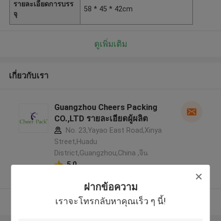
รายละเอียดการบรร
58 * 45 * 42cm
จุ
ดูเพิ่มเติม
เกี่ยวกับเรา
Guangzhou Cheers Packing
CO.,LTD รายละเอียดผู้ผลิต
No. 23,Yayao East Road,Xinya
Street,Huadu
District,Guangzhou,China ,จีน
5.0
ผู้ผลิตได้รับการยืนยัน
ฝากข้อความ
เราจะโทรกลับหาคุณเร็ว ๆ นี้!
ดูเพิ่มเติม