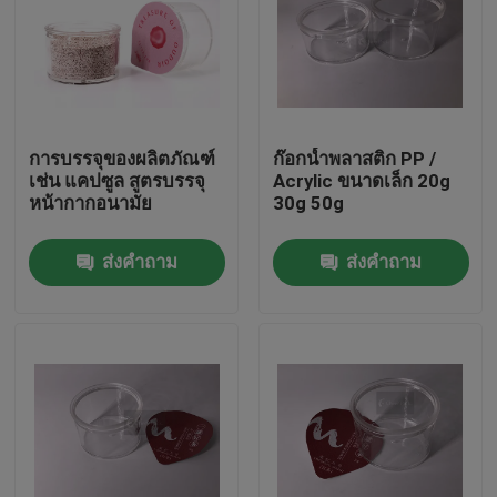
การบรรจุของผลิตภัณฑ์
ก๊อกน้ำพลาสติก PP /
เช่น แคปซูล สูตรบรรจุ
Acrylic ขนาดเล็ก 20g
หน้ากากอนามัย
30g 50g
ส่งคำถาม
ส่งคำถาม
บ้าน
สินค้า
วิดีโอ