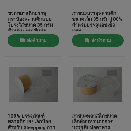
ขวดพลาสติกบรรจุ
ภาชนะบรรจุพลาสติก
เกี่ยวกับเรา
กระป๋องพลาสติกแบบ
ขนาดเล็ก 35 กรัม 100%
โปร่งใสขนาด 35 กรัม
สำหรับบรรจุแอปเปิ้ล
สำหรับบรรจุหีบห่อ
แยม
ทัวร์โรงงาน
ส่งคำถาม
ส่งคำถาม
การควบคุมคุณภาพ
ข่าว
ขอทุน
ฝาครอบพ่นพลาสติก
100% บรรจุภัณฑ์
ภาชนะพลาสติกขนาด
พลาสติก PP เล็กน้อย
เล็กที่ทนทานต่อการ
สำหรับ Sleepping การ
บรรจุหีบห่ออาหาร
ฝาขวดพลาสติก