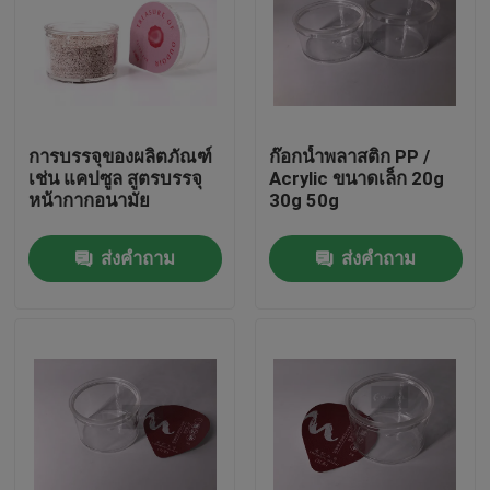
การบรรจุของผลิตภัณฑ์
ก๊อกน้ำพลาสติก PP /
เช่น แคปซูล สูตรบรรจุ
Acrylic ขนาดเล็ก 20g
หน้ากากอนามัย
30g 50g
ส่งคำถาม
ส่งคำถาม
บ้าน
สินค้า
วิดีโอ