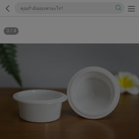
3
/
4