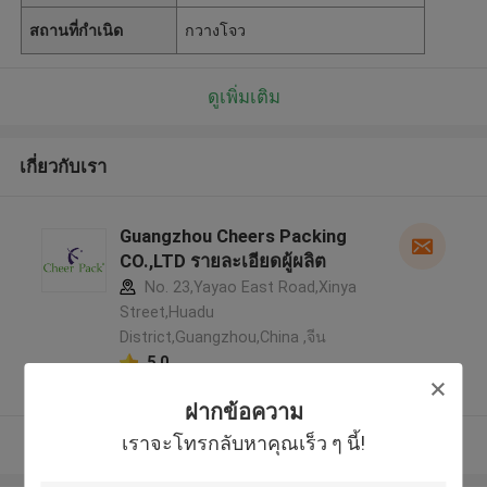
สถานที่กำเนิด
กวางโจว
ดูเพิ่มเติม
เกี่ยวกับเรา
Guangzhou Cheers Packing
CO.,LTD รายละเอียดผู้ผลิต
No. 23,Yayao East Road,Xinya
Street,Huadu
District,Guangzhou,China ,จีน
5.0
ผู้ผลิตได้รับการยืนยัน
ฝากข้อความ
เราจะโทรกลับหาคุณเร็ว ๆ นี้!
ดูเพิ่มเติม