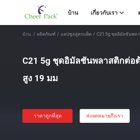
บ้าน
เกี่ยวกับเรา
บ้าน
/
ผลิตภัณฑ์
/
แคปซูลสูตรแพ็ค
/
C21 5g ชุดอิมัลชันพลา
C21 5g ชุดอิมัลชันพลาสติกต่อ
สูง 19 มม
ราคาถูกที่สุด
ส่งจดหมายถึงเรา