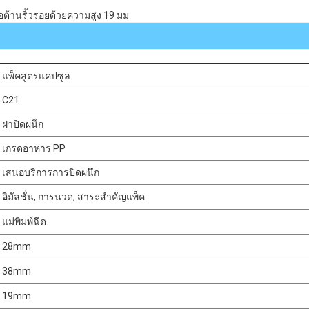
อต้านริ้วรอยด้วยความสูง 19 มม
แพ็คสูตรแคปซูล
C21
ฝาปิดผนึก
เกรดอาหาร PP
เสนอบริการการปิดผนึก
อิมัลชั่น, การนวด, สาระสำคัญแพ็ค
แม่พิมพ์ฉีด
28mm
38mm
19mm